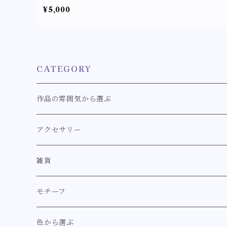
ワイトローズのピアス/イヤリング〉クラロリ ロリィ
¥5,000
ロリータ ゴスロリ リボン パール アクセサリー
CATEGORY
作品の雰囲気から選ぶ
クラシカル
アクセサリー
スウィート
耳飾り
雑貨
耳飾り【クラシカル系】
ロココ
ブレスレット
キーホルダー
モチーフ
耳飾り【スウィート系】
ブレスレット【クラシカル系】
イノセント
指輪
マーメイド【幻想世界のマーメイドシリーズ】
色から選ぶ