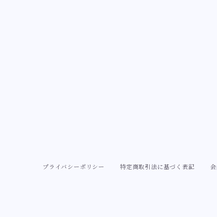
ロココ・ローズ庭園シリーズ
すずらん
ピンク
ゴールド
ブラック
チョコレート
茶系【チョコレートブラウン】
漆黒のノーブルローズシリーズ
藤
ローズピンク
ロマンスチョコシリーズ
茶色
ハート
紫陽花
ミルクホワイト
sweet rococo
十字架・棺桶
金木犀
十字架モチーフ
棺桶モチーフ
プライバシーポリシー
特定商取引法に基づく表記
会