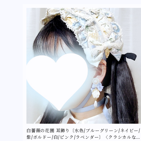
白薔薇の花園 耳飾り〔水色/ブルーグリーン/ネイビー/
紫/ボルドー/白/ピンク/ラベンダー〕〈クラシカルなホ