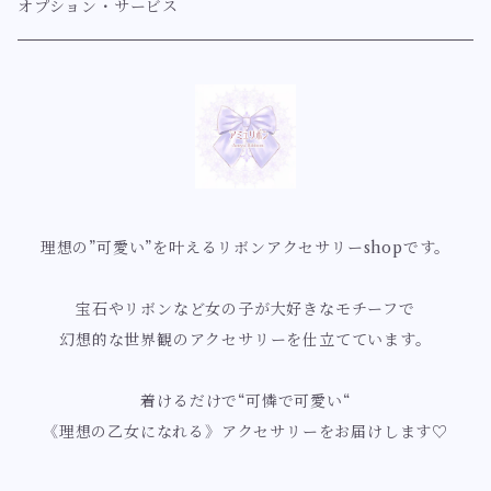
指輪【クラシカル系】
人魚姫の舞踏会シリーズ
アンティーク
ヘアアクセサリー〔バレッタ/ゴムなど〕
マーメイド【ミルフィーマーメイドシリーズ」
紫系【ラベンダー、藤、薄紫、紫】
オプション・サービス
耳飾り【ゴシック】
指輪【スウィート系】
マーメイドヴェールシリーズ
ヘアアクセサリー【クラシカル系】
リボンリボンマーメイドシリーズ
紫
ルミナス
ブローチ
蝶
青系【ネイビー、ブルー、サックス】
指輪【ロココ】
ロマンチックマーメイドシリーズ
ヘアアクセサリー【ルミナス】
ミルフィーリボンマーメイドシリーズ
薄紫
ブローチ【クラシカル系】
幻想蝶シリーズ
ネイビー
ゴシック
ネックレス
薔薇
緑系【深緑、ミントグリーン、エメラルドグリーン】
指輪【イノセント】
幻想世界の優美な姫シリーズ
花園蝶シリーズ
青色
ネックレス【クラシカル系】
ローズカメオシリーズ
ブルーグリーン
クラゲ・海の仲間たち・貝殻
黄系【イエロー、オレンジ】
理想の”可愛い”を叶えるリボンアクセサリーshopです。
指輪【ルミナス】
ロイヤルブルーマーメイドシリーズ
妖精蝶シリーズ
水色
乙女ローズシリーズ
ミントグリーン
クラゲモチーフ
黄色
お花
赤系【ボルドー、レッド、桜色、ピンク、サーモンピン
ク】
宝石やリボンなど女の子が大好きなモチーフで
指輪【アンティーク】
星の煌めきとマーメイドシリーズ
白薔薇の花園シリーズ
貝殻モチーフ
オレンジ
桜
幻想的な世界観のアクセサリーを仕立てています。
不思議の国のアリス
ボルドー
白系【ピュアホワイト、クリームホワイト、エクリュ、ゴ
指輪【ゴシック】
祝福のフラワーマーメイドシリーズ
白薔薇の女王シリーズ
ユリ
着けるだけで“可憐で可愛い“
ールド】
ティーカップ
赤色
《理想の乙女になれる》アクセサリーをお届けします♡
桜色ロマンスのマーメイドシリーズ
ロココ・ローズ庭園シリーズ
すずらん
ホワイト
黒系【ブラック】
チョコレート