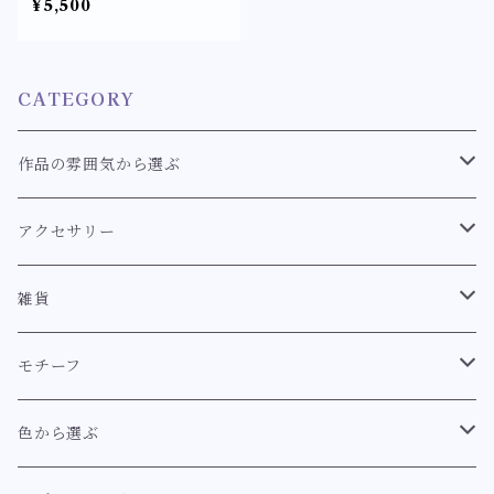
¥5,500
てたローズパールの耳飾
り〉リボン パール ピア
ス/イヤリング アクセサリ
ー
CATEGORY
作品の雰囲気から選ぶ
クラシカル
アクセサリー
スウィート
耳飾り
雑貨
耳飾り【クラシカル系】
ロココ
ブレスレット
キーホルダー
モチーフ
耳飾り【スウィート系】
ブレスレット【クラシカル系】
イノセント
指輪
マーメイド【幻想世界のマーメイドシリーズ】
色から選ぶ
耳飾り【イノセント】
ブレスレット【スウィート系】