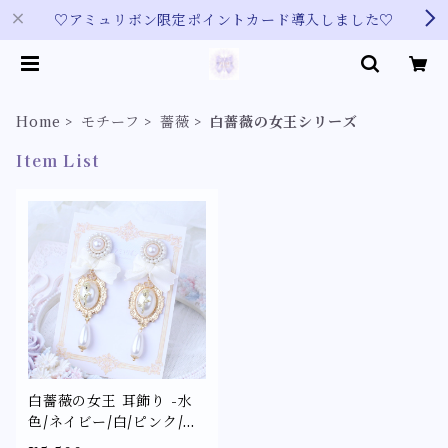
♡アミュリボン限定ポイントカード導入しました♡
Home
モチーフ
薔薇
白薔薇の女王シリーズ
Item List
白薔薇の女王 耳飾り -水
色/ネイビー/白/ピンク/ラ
ベンダー-〈カメオに見立