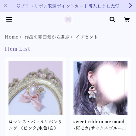
♡アミュリボン限定ポイントカード導入しました♡
Home
作品の雰囲気から選ぶ
イノセント
Item List
ロマンス・パールリボンリ
sweet ribbon mermaid
ング 〈ピンク/水色/白〉
-桜モカ/サックスブルー/
クリーム/ミントグリーン-