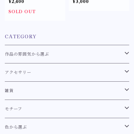
¥2,400
¥3,000
〈マーメイドモチーフの耳
飾り〉リボン ハート ビジ
SOLD OUT
ュー 人魚姫
CATEGORY
作品の雰囲気から選ぶ
クラシカル
アクセサリー
スウィート
耳飾り
雑貨
耳飾り【クラシカル系】
ロココ
ブレスレット
キーホルダー
モチーフ
耳飾り【スウィート系】
ブレスレット【クラシカル系】
イノセント
指輪
マーメイド【幻想世界のマーメイドシリーズ】
色から選ぶ