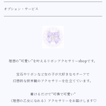
耳飾り【イノセント】
ブレスレット【スウィート系】
指輪【クラシカル系】
人魚姫の舞踏会シリーズ
アンティーク
ヘアアクセサリー〔バレッタ/ゴムなど〕
マーメイド【ミルフィーマーメイドシリーズ」
紫系【ラベンダー、藤、薄紫、紫】
オプション・サービス
耳飾り【ゴシック】
指輪【スウィート系】
マーメイドヴェールシリーズ
ヘアアクセサリー【クラシカル系】
リボンリボンマーメイドシリーズ
紫
ルミナス
ブローチ
蝶
青系【ネイビー、ブルー、サックス】
指輪【ロココ】
ロマンチックマーメイドシリーズ
ヘアアクセサリー【ルミナス】
ミルフィーリボンマーメイドシリーズ
薄紫
ブローチ【クラシカル系】
幻想蝶シリーズ
ネイビー
ゴシック
ネックレス
薔薇
緑系【深緑、ミントグリーン、エメラルドグリーン】
指輪【イノセント】
幻想世界の優美な姫シリーズ
花園蝶シリーズ
青色
ネックレス【クラシカル系】
ローズカメオシリーズ
ブルーグリーン
クラゲ・海の仲間たち・貝殻
黄系【イエロー、オレンジ】
理想の”可愛い”を叶えるリボンアクセサリーshopです。
指輪【ルミナス】
ロイヤルブルーマーメイドシリーズ
妖精蝶シリーズ
水色
乙女ローズシリーズ
ミントグリーン
クラゲモチーフ
黄色
お花
赤系【ボルドー、レッド、桜色、ピンク、サーモンピン
ク】
宝石やリボンなど女の子が大好きなモチーフで
指輪【アンティーク】
星の煌めきとマーメイドシリーズ
白薔薇の花園シリーズ
貝殻モチーフ
オレンジ
桜
幻想的な世界観のアクセサリーを仕立てています。
不思議の国のアリス
ボルドー
白系【ピュアホワイト、クリームホワイト、エクリュ、ゴ
指輪【ゴシック】
祝福のフラワーマーメイドシリーズ
白薔薇の女王シリーズ
ユリ
着けるだけで“可憐で可愛い“
ールド】
ティーカップ
赤色
《理想の乙女になれる》アクセサリーをお届けします♡
桜色ロマンスのマーメイドシリーズ
ロココ・ローズ庭園シリーズ