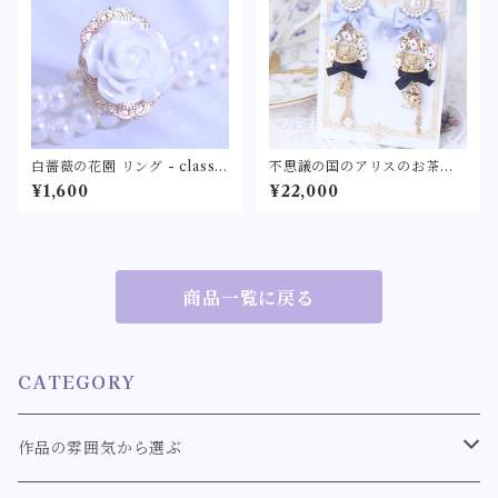
白薔薇の花園 リング - classic
不思議の国のアリスのお茶会
al- 〈ホワイトローズの指輪〉
耳飾り -アリス- 〈不思議の国
¥1,600
¥22,000
フリーサイズ クラシカル クラ
のティーパーティーをモチー
ロリ
フにしたピアス/イヤリング〉
トランプ うさぎ ティース
プーン ティーポット 鍵
角砂糖 水色
商品一覧に戻る
CATEGORY
作品の雰囲気から選ぶ