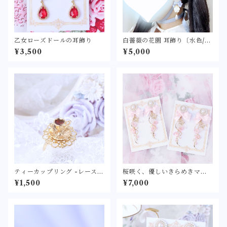
乙女ローズドールの耳飾り
白薔薇の花園 耳飾り〔水色/ブ
ルーグリーン/ネイビー/紫/ボ
¥3,500
¥5,000
ルドー/白/ピンク/ラベンダ
ー〕〈クラシカルなホワイト
ローズのピアス/イヤリング〉
クラロリ ロリィタ ロリータ ゴ
スロリ リボン パール アクセサ
リー
ティーカップリング -レース-
桜咲く、優しいきらめきマー
〈小さなティーカップの指
メイド
¥1,500
¥7,000
輪〉 レジン 紅茶 フリーサイズ
アンティーク アクセサリー