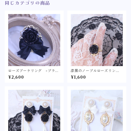
同じカテゴリの商品
ローズブーケリング -ブラッ
漆黒のノーブルローズリング -
ク-
ノーブルロココ- 〈ゴシックな
¥2,600
¥1,600
黒薔薇の指輪〉フリーサイズ
ゴスロリ ロリィタ