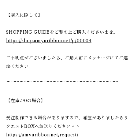
【購入に際して】
SHOPPING GUIDEをご覧の上ご購入くださいませ。
https://shop.amyuribbon.net/p/00004
ご不明点がございましたら、ご購入前にメッセージにてご連
絡ください。
⌒¨⌒¨⌒¨⌒¨⌒¨⌒¨⌒¨⌒¨⌒¨⌒¨⌒¨⌒¨⌒¨⌒¨⌒¨⌒¨⌒¨
【在庫が0の場合】
受注制作できる場合がありますので、希望がありましたらリ
クエストBOXへお送りください＾＾
https://amyuribbon.net/request/