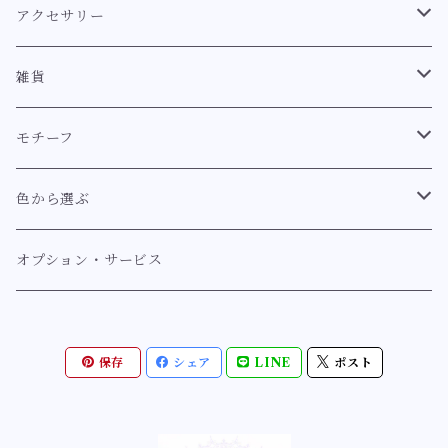
クラシカル
アクセサリー
スウィート
耳飾り
雑貨
耳飾り【クラシカル系】
ロココ
ブレスレット
キーホルダー
モチーフ
耳飾り【スウィート系】
ブレスレット【クラシカル系】
イノセント
指輪
マーメイド【幻想世界のマーメイドシリーズ】
色から選ぶ
耳飾り【イノセント】
ブレスレット【スウィート系】
指輪【クラシカル系】
人魚姫の舞踏会シリーズ
アンティーク
ヘアアクセサリー〔バレッタ/ゴムなど〕
マーメイド【ミルフィーマーメイドシリーズ」
紫系【ラベンダー、藤、薄紫、紫】
オプション・サービス
耳飾り【ゴシック】
指輪【スウィート系】
マーメイドヴェールシリーズ
ヘアアクセサリー【クラシカル系】
リボンリボンマーメイドシリーズ
紫
ルミナス
ブローチ
蝶
青系【ネイビー、ブルー、サックス】
保存
シェア
LINE
ポスト
指輪【ロココ】
ロマンチックマーメイドシリーズ
ヘアアクセサリー【ルミナス】
ミルフィーリボンマーメイドシリーズ
薄紫
ブローチ【クラシカル系】
幻想蝶シリーズ
ネイビー
ゴシック
ネックレス
薔薇
緑系【深緑、ミントグリーン、エメラルドグリーン】
指輪【イノセント】
幻想世界の優美な姫シリーズ
花園蝶シリーズ
青色
ネックレス【クラシカル系】
ローズカメオシリーズ
ブルーグリーン
クラゲ・海の仲間たち・貝殻
黄系【イエロー、オレンジ】