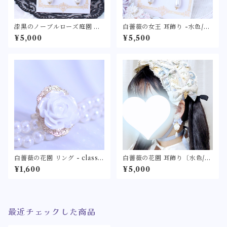
漆黒のノーブルローズ庭園 耳
白薔薇の女王 耳飾り -水色/ネ
飾り 〈クラシカルゴシックな
イビー/白/ピンク/ラベンダー-
¥5,000
¥5,500
黒薔薇の耳飾り〉リボン パー
〈カメオに見立てたローズパ
ル ピアス/イヤリング アクセ
ールの耳飾り〉リボン パール
サリー
ピアス/イヤリング アクセサリ
ー
白薔薇の花園 リング - classic
白薔薇の花園 耳飾り〔水色/ブ
al- 〈ホワイトローズの指輪〉
ルーグリーン/ネイビー/紫/ボ
¥1,600
¥5,000
フリーサイズ クラシカル クラ
ルドー/白/ピンク/ラベンダ
ロリ
ー〕〈クラシカルなホワイト
ローズのピアス/イヤリング〉
クラロリ ロリィタ ロリータ ゴ
スロリ リボン パール アクセサ
最近チェックした商品
リー