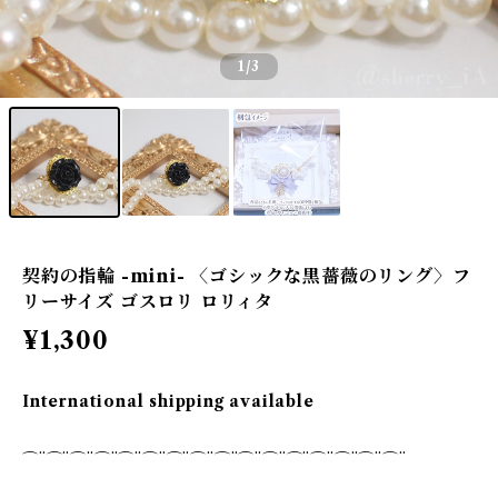
1
/3
契約の指輪 -mini- 〈ゴシックな黒薔薇のリング〉フ
リーサイズ ゴスロリ ロリィタ
¥1,300
International shipping available
⌒¨⌒¨⌒¨⌒¨⌒¨⌒¨⌒¨⌒¨⌒¨⌒¨⌒¨⌒¨⌒¨⌒¨⌒¨⌒¨