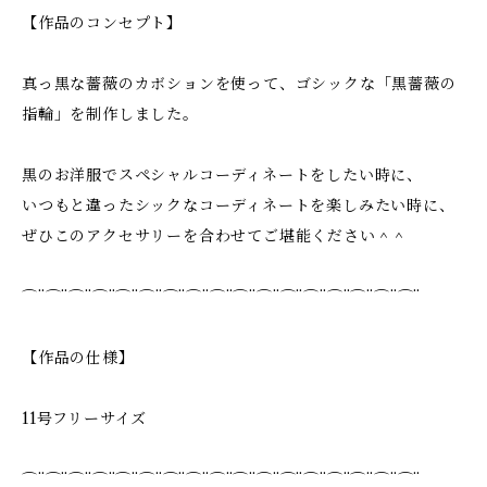
【作品のコンセプト】
真っ黒な薔薇のカボションを使って、ゴシックな「黒薔薇の
指輪」を制作しました。
黒のお洋服でスペシャルコーディネートをしたい時に、
いつもと違ったシックなコーディネートを楽しみたい時に、
ぜひこのアクセサリーを合わせてご堪能ください＾＾
⌒¨⌒¨⌒¨⌒¨⌒¨⌒¨⌒¨⌒¨⌒¨⌒¨⌒¨⌒¨⌒¨⌒¨⌒¨⌒¨⌒¨
【作品の仕様】
11号フリーサイズ
⌒¨⌒¨⌒¨⌒¨⌒¨⌒¨⌒¨⌒¨⌒¨⌒¨⌒¨⌒¨⌒¨⌒¨⌒¨⌒¨⌒¨