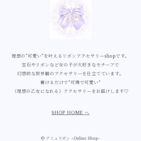
指輪【ルミナス】
ロイヤルブルーマーメイドシリーズ
妖精蝶シリーズ
水色
乙女ローズシリーズ
ミントグリーン
クラゲモチーフ
黄色
お花
赤系【ボルドー、レッド、桜色、ピンク、サーモンピン
ク】
指輪【アンティーク】
星の煌めきとマーメイドシリーズ
白薔薇の花園シリーズ
貝殻モチーフ
オレンジ
桜
不思議の国のアリス
ボルドー
白系【ピュアホワイト、クリームホワイト、エクリュ、ゴ
指輪【ゴシック】
祝福のフラワーマーメイドシリーズ
白薔薇の女王シリーズ
ユリ
ールド】
ティーカップ
理想の”可愛い”を叶えるリボンアクセサリーshopです。
赤色
宝石やリボンなど女の子が大好きなモチーフで
桜色ロマンスのマーメイドシリーズ
ロココ・ローズ庭園シリーズ
すずらん
ホワイト
黒系【ブラック】
幻想的な世界観のアクセサリーを仕立てています。
チョコレート
ピンク
着けるだけで“可憐で可愛い“
漆黒のノーブルローズシリーズ
藤
ゴールド
《理想の乙女になれる》アクセサリーをお届けします♡
ブラック
茶系【チョコレートブラウン】
ロマンスチョコシリーズ
ハート
ローズピンク
紫陽花
茶色
sweet rococo
SHOP HOME へ
十字架・棺桶
金木犀
ミルクホワイト
十字架モチーフ
© アミュリボン -Online Shop-