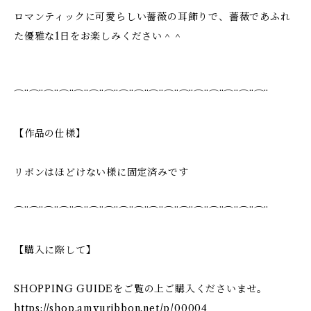
ロマンティックに可愛らしい薔薇の耳飾りで、薔薇であふれ
た優雅な1日をお楽しみください＾＾
⌒¨⌒¨⌒¨⌒¨⌒¨⌒¨⌒¨⌒¨⌒¨⌒¨⌒¨⌒¨⌒¨⌒¨⌒¨⌒¨⌒¨
【作品の仕様】
リボンはほどけない様に固定済みです
⌒¨⌒¨⌒¨⌒¨⌒¨⌒¨⌒¨⌒¨⌒¨⌒¨⌒¨⌒¨⌒¨⌒¨⌒¨⌒¨⌒¨
【購入に際して】
SHOPPING GUIDEをご覧の上ご購入くださいませ。
https://shop.amyuribbon.net/p/00004