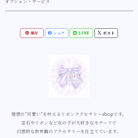
指輪【クラシカル系】
人魚姫の舞踏会シリーズ
アンティーク
ヘアアクセサリー〔バレッタ/ゴムなど〕
マーメイド【ミルフィーマーメイドシリーズ」
紫系【ラベンダー、藤、薄紫、紫】
オプション・サービス
耳飾り【ゴシック】
指輪【スウィート系】
マーメイドヴェールシリーズ
ヘアアクセサリー【クラシカル系】
リボンリボンマーメイドシリーズ
紫
ルミナス
ブローチ
蝶
青系【ネイビー、ブルー、サックス】
保存
シェア
LINE
ポスト
指輪【ロココ】
ロマンチックマーメイドシリーズ
ヘアアクセサリー【ルミナス】
ミルフィーリボンマーメイドシリーズ
薄紫
ブローチ【クラシカル系】
幻想蝶シリーズ
ネイビー
ゴシック
ネックレス
薔薇
緑系【深緑、ミントグリーン、エメラルドグリーン】
指輪【イノセント】
幻想世界の優美な姫シリーズ
花園蝶シリーズ
青色
ネックレス【クラシカル系】
ローズカメオシリーズ
ブルーグリーン
クラゲ・海の仲間たち・貝殻
黄系【イエロー、オレンジ】
指輪【ルミナス】
ロイヤルブルーマーメイドシリーズ
妖精蝶シリーズ
水色
乙女ローズシリーズ
ミントグリーン
クラゲモチーフ
黄色
お花
赤系【ボルドー、レッド、桜色、ピンク、サーモンピン
ク】
指輪【アンティーク】
星の煌めきとマーメイドシリーズ
白薔薇の花園シリーズ
貝殻モチーフ
オレンジ
桜
不思議の国のアリス
ボルドー
白系【ピュアホワイト、クリームホワイト、エクリュ、ゴ
指輪【ゴシック】
祝福のフラワーマーメイドシリーズ
白薔薇の女王シリーズ
ユリ
ールド】
ティーカップ
理想の”可愛い”を叶えるリボンアクセサリーshopです。
赤色
宝石やリボンなど女の子が大好きなモチーフで
桜色ロマンスのマーメイドシリーズ
ロココ・ローズ庭園シリーズ
すずらん
ホワイト
黒系【ブラック】
幻想的な世界観のアクセサリーを仕立てています。
チョコレート
ピンク