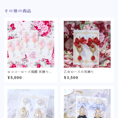
その他の商品
ロココ・ローズ庭園 耳飾り
乙女ローズの耳飾り
〈華やかに咲く春薔薇のピア
¥5,000
¥3,500
ス/イヤリング〉クラシカル
リボン パール ピンク サ
ーモンピンク