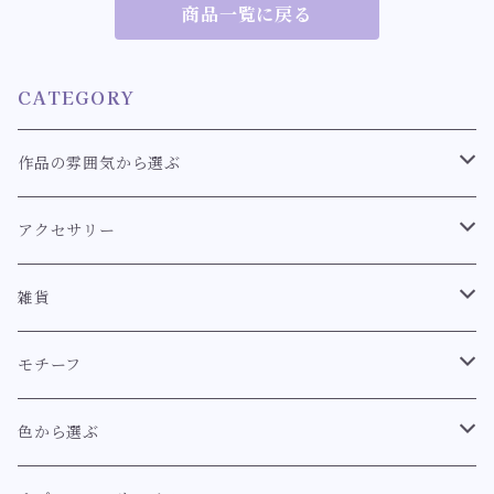
商品一覧に戻る
CATEGORY
作品の雰囲気から選ぶ
クラシカル
アクセサリー
スウィート
耳飾り
雑貨
耳飾り【クラシカル系】
ロココ
ブレスレット
キーホルダー
モチーフ
耳飾り【スウィート系】
ブレスレット【クラシカル系】
イノセント
指輪
マーメイド【幻想世界のマーメイドシリーズ】
色から選ぶ
耳飾り【イノセント】
ブレスレット【スウィート系】