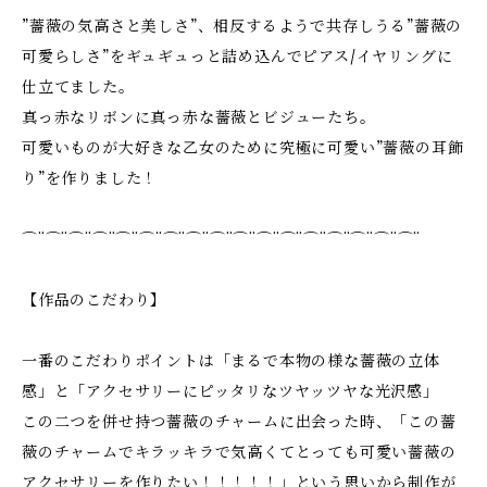
”薔薇の気高さと美しさ”、相反するようで共存しうる”薔薇の
可愛らしさ”をギュギュっと詰め込んでピアス/イヤリングに
仕立てました。
真っ赤なリボンに真っ赤な薔薇とビジューたち。
可愛いものが大好きな乙女のために究極に可愛い”薔薇の耳飾
り”を作りました！
⌒¨⌒¨⌒¨⌒¨⌒¨⌒¨⌒¨⌒¨⌒¨⌒¨⌒¨⌒¨⌒¨⌒¨⌒¨⌒¨⌒¨
【作品のこだわり】
一番のこだわりポイントは「まるで本物の様な薔薇の立体
感」と「アクセサリーにピッタリなツヤッツヤな光沢感」
この二つを併せ持つ薔薇のチャームに出会った時、「この薔
薇のチャームでキラッキラで気高くてとっても可愛い薔薇の
アクセサリーを作りたい！！！！！」という思いから制作が