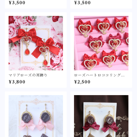
¥3,500
¥3,500
マリアローズの耳飾り
ローズハートロココリング
〔レッド/ローズピンク〕〈大
¥3,800
¥2,500
きなリボンに薔薇を飾り付け
た指輪〉甘ロリ ロリィタ ロリ
ータ ゴスロリ アクセサリー