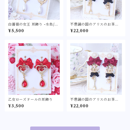
白薔薇の女王 耳飾り -水色/ネ
不思議の国のアリスのお茶会
イビー/白/ピンク/ラベンダー-
耳飾り -アリス- 〈不思議の国
¥5,500
¥22,000
〈カメオに見立てたローズパ
のティーパーティーをモチー
ールの耳飾り〉リボン パール
フにしたピアス/イヤリング〉
ピアス/イヤリング アクセサリ
トランプ うさぎ ティース
ー
プーン ティーポット 鍵
角砂糖 水色
乙女ローズドールの耳飾り
不思議の国のアリスのお茶会
耳飾り -ロザリー-〈不思議の
¥3,500
¥22,000
国のティーパーティーをモチ
ーフにしたピアス/イヤリン
グ〉トランプ 薔薇 ティー
スプーン ティーポット
鍵 角砂糖 ボルドー