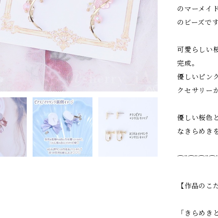
のマーメイ
のビーズで
可愛らしい
完成。
優しいピン
クセサリー
優しい桜色
なきらめき
⌒¨⌒¨⌒¨⌒
【作品のこ
「きらめき