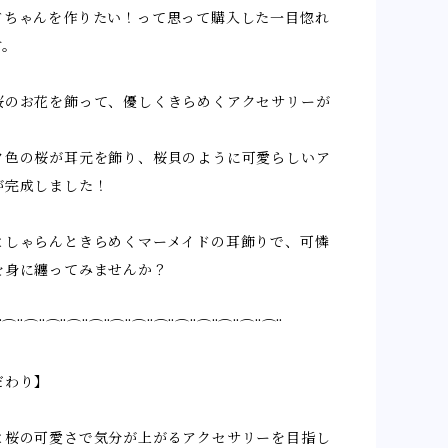
ドちゃんを作りたい！って思って購入した一目惚れ
す。
桜のお花を飾って、優しくきらめくアクセサリーが
ク色の桜が耳元を飾り、桜貝のように可愛らしいア
が完成しました！
としゃらんときらめくマーメイドの耳飾りで、可憐
を身に纏ってみませんか？
¨⌒¨⌒¨⌒¨⌒¨⌒¨⌒¨⌒¨⌒¨⌒¨⌒¨⌒¨⌒¨⌒¨
だわり】
と桜の可愛さで気分が上がるアクセサリーを目指し