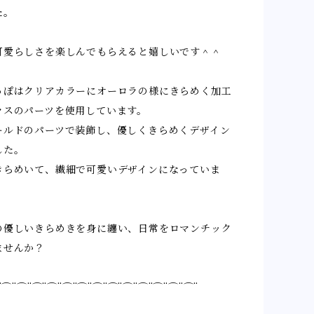
た。
可愛らしさを楽しんでもらえると嬉しいです＾＾
っぽはクリアカラーにオーロラの様にきらめく加工
ラスのパーツを使用しています。
ールドのパーツで装飾し、優しくきらめくデザイン
した。
きらめいて、繊細で可愛いデザインになっていま
の優しいきらめきを身に纏い、日常をロマンチック
ませんか？
¨⌒¨⌒¨⌒¨⌒¨⌒¨⌒¨⌒¨⌒¨⌒¨⌒¨⌒¨⌒¨⌒¨