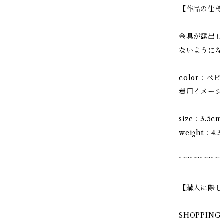
【作品の仕
金具が露出
ないように
color：ベ
着用イメー
size：3.5
weight：4
⌒¨⌒¨⌒¨⌒
【購入に際
SHOPPI