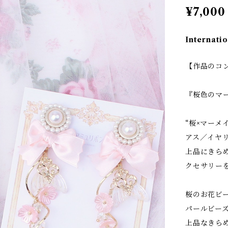
¥7,000
Internatio
【作品のコ
『桜色のマ
“桜×マー
アス／イヤ
上品にきら
クセサリー
桜のお花ビ
パールビー
上品なきら