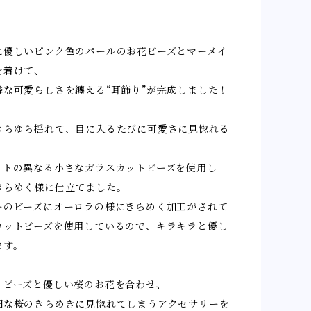
に優しいピンク色のパールのお花ビーズとマーメイ
を着けて、
憐な可愛らしさを纏える“耳飾り”が完成しました！
ゆらゆら揺れて、目に入るたびに可愛さに見惚れる
ットの異なる小さなガラスカットビーズを使用し
きらめく様に仕立てました。
ーのビーズにオーロラの様にきらめく加工がされて
カットビーズを使用しているので、キラキラと優し
ます。
くビーズと優しい桜のお花を合わせ、
細な桜のきらめきに見惚れてしまうアクセサリーを