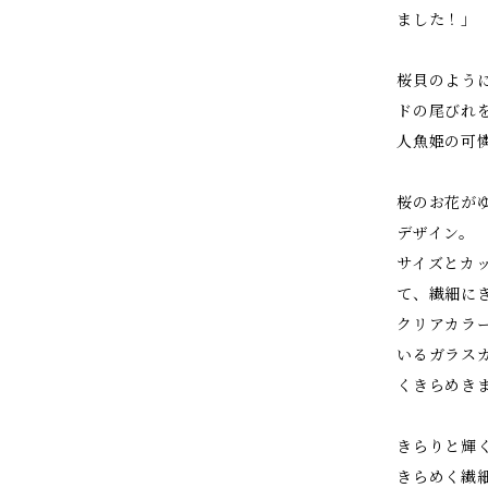
ました！」
桜貝のよう
ドの尾びれ
人魚姫の可
桜のお花が
デザイン。
サイズとカ
て、繊細に
クリアカラ
いるガラス
くきらめき
きらりと輝
きらめく繊