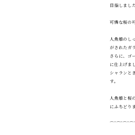
目指しまし
可憐な桜の
人魚姫のし
がされたガ
さらに、ゴ
に仕上げま
シャランと
す。
人魚姫と桜
にふちどり
⌒¨⌒¨⌒¨⌒