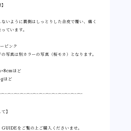
様】
しないように裏側はしっとりした合皮で覆い、痛く
なっています。
ビーピンク
ジの写真は別カラーの写真（桜モカ）となります。
cm×8cmほど
.3gほど
¨⌒¨⌒¨⌒¨⌒¨⌒¨⌒¨⌒¨⌒¨⌒¨⌒¨⌒¨⌒¨⌒¨
して】
NG GUIDEをご覧の上ご購入くださいませ。