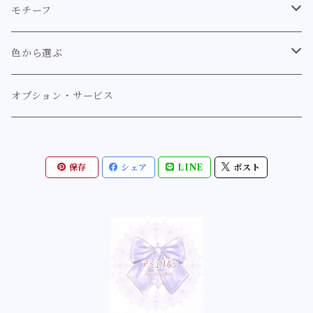
耳飾り【クラシカル系】
ロココ
ブレスレット
キーホルダー
モチーフ
耳飾り【スウィート系】
ブレスレット【クラシカル系】
イノセント
指輪
マーメイド【幻想世界のマーメイドシリーズ】
色から選ぶ
耳飾り【イノセント】
ブレスレット【スウィート系】
指輪【クラシカル系】
人魚姫の舞踏会シリーズ
アンティーク
ヘアアクセサリー〔バレッタ/ゴムなど〕
マーメイド【ミルフィーマーメイドシリーズ」
紫系【ラベンダー、藤、薄紫、紫】
オプション・サービス
耳飾り【ゴシック】
指輪【スウィート系】
マーメイドヴェールシリーズ
ヘアアクセサリー【クラシカル系】
リボンリボンマーメイドシリーズ
紫
ルミナス
ブローチ
蝶
青系【ネイビー、ブルー、サックス】
保存
シェア
LINE
ポスト
指輪【ロココ】
ロマンチックマーメイドシリーズ
ヘアアクセサリー【ルミナス】
ミルフィーリボンマーメイドシリーズ
薄紫
ブローチ【クラシカル系】
幻想蝶シリーズ
ネイビー
ゴシック
ネックレス
薔薇
緑系【深緑、ミントグリーン、エメラルドグリーン】
指輪【イノセント】
幻想世界の優美な姫シリーズ
花園蝶シリーズ
青色
ネックレス【クラシカル系】
ローズカメオシリーズ
ブルーグリーン
クラゲ・海の仲間たち・貝殻
黄系【イエロー、オレンジ】
指輪【ルミナス】
ロイヤルブルーマーメイドシリーズ
妖精蝶シリーズ
水色
乙女ローズシリーズ
ミントグリーン
クラゲモチーフ
黄色
お花
赤系【ボルドー、レッド、桜色、ピンク、サーモンピン
ク】
指輪【アンティーク】
星の煌めきとマーメイドシリーズ
白薔薇の花園シリーズ
貝殻モチーフ
オレンジ
桜
不思議の国のアリス