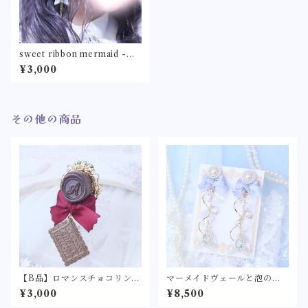
sweet ribbon mermaid -桜
モカ/サックスブルー/クリー
¥3,000
ム/ミントグリーン-〈マーメイ
ドモチーフの耳飾り〉リボン
ハート ビジュー 人魚姫
その他の商品
【B品】ロマンスチョコリン
マーメイドヴェールと泡の煌
グ クラシカル【ロリィタ/ロ
めき -サックス- -ベビーピ
¥3,000
¥8,500
リータ リボン バレンタイ
ンク-