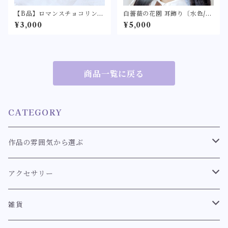
【B品】ロマンスチョコリン
白薔薇の花園 耳飾り〔水色/ブ
グ 【ロリィタ/ロリータ リ
ルーグリーン/ネイビー/紫/ボ
¥3,000
¥5,000
ボン バレンタイン チョコ
ルドー/白/ピンク/ラベンダ
レート フェイクスイーツ
ー〕〈クラシカルなホワイト
ショコラ シーリングワック
ローズのピアス/イヤリング〉
ス シーリングスタンプ 指
クラロリ ロリィタ ロリータ ゴ
輪】
スロリ リボン パール アクセサ
リー
商品一覧に戻る
CATEGORY
作品の雰囲気から選ぶ
クラシカル
アクセサリー
スウィート
耳飾り
雑貨