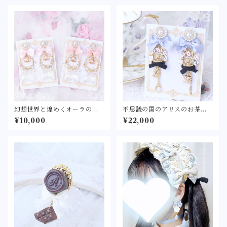
ン チョコレート フェイク
スイーツ ショコラ シーリ
ングワックス シーリングス
タンプ 指輪】
幻想世界と煌めくオーラの姫 -
不思議の国のアリスのお茶会
アクアブルー/ベビーピンク/さ
耳飾り -アリス- 〈不思議の国
¥10,000
¥22,000
くらピンク-
のティーパーティーをモチー
フにしたピアス/イヤリング〉
トランプ うさぎ ティース
プーン ティーポット 鍵
角砂糖 水色