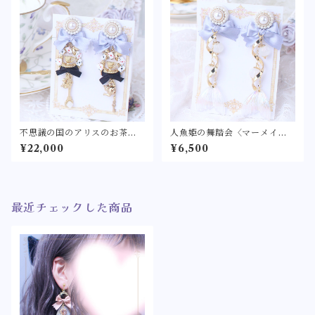
スプーン ティーポット
鍵 角砂糖 ボルドー
不思議の国のアリスのお茶会
人魚姫の舞踏会〈マーメイド
耳飾り -アリス- 〈不思議の国
の耳飾り〉リボン パール ピア
¥22,000
¥6,500
のティーパーティーをモチー
ス/イヤリング アクセサリー
フにしたピアス/イヤリング〉
水色 白 ピンク
トランプ うさぎ ティース
プーン ティーポット 鍵
角砂糖 水色
最近チェックした商品