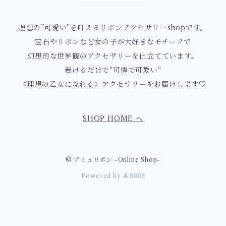
ボルドー
白系【ピュアホワイト、クリームホワイト、エクリュ、ゴ
指輪【ゴシック】
祝福のフラワーマーメイドシリーズ
白薔薇の女王シリーズ
ユリ
ールド】
ティーカップ
理想の”可愛い”を叶えるリボンアクセサリーshopです。
赤色
宝石やリボンなど女の子が大好きなモチーフで
桜色ロマンスのマーメイドシリーズ
ロココ・ローズ庭園シリーズ
すずらん
ホワイト
黒系【ブラック】
幻想的な世界観のアクセサリーを仕立てています。
チョコレート
ピンク
着けるだけで“可憐で可愛い“
漆黒のノーブルローズシリーズ
藤
ゴールド
《理想の乙女になれる》アクセサリーをお届けします♡
ブラック
茶系【チョコレートブラウン】
ロマンスチョコシリーズ
ハート
ローズピンク
紫陽花
茶色
sweet rococo
SHOP HOME へ
十字架・棺桶
金木犀
ミルクホワイト
十字架モチーフ
© アミュリボン -Online Shop-
Powered by
棺桶モチーフ