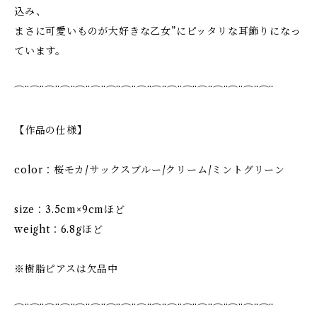
込み、
まさに可愛いものが大好きな乙女”にピッタリな耳飾りになっ
ています。
⌒¨⌒¨⌒¨⌒¨⌒¨⌒¨⌒¨⌒¨⌒¨⌒¨⌒¨⌒¨⌒¨⌒¨⌒¨⌒¨⌒¨
【作品の仕様】
color：桜モカ/サックスブルー/クリーム/ミントグリーン
size：3.5cm×9cmほど
weight：6.8gほど
※樹脂ピアスは欠品中
⌒¨⌒¨⌒¨⌒¨⌒¨⌒¨⌒¨⌒¨⌒¨⌒¨⌒¨⌒¨⌒¨⌒¨⌒¨⌒¨⌒¨