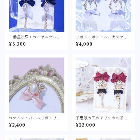
一番星と輝くロイヤルブルー
リボンリボン・ルミナスマー
マーメイド
メイド
¥3,300
¥4,000
ロマンス・パールリボンリン
不思議の国のアリスのお茶会
グ 〈ピンク/水色/白〉
耳飾り -ロザリー-〈不思議の
¥2,400
¥22,000
国のティーパーティーをモチ
ーフにしたピアス/イヤリン
グ〉トランプ 薔薇 ティー