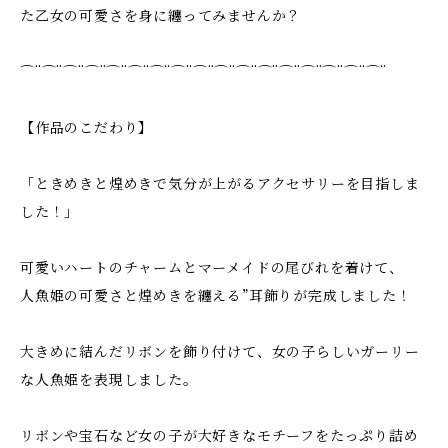
た乙女の可愛さを身に纏ってみませんか？
⌒¨⌒¨⌒¨⌒¨⌒¨⌒¨⌒¨⌒¨⌒¨⌒¨⌒¨⌒¨⌒¨⌒¨⌒¨⌒¨⌒¨
【作品のこだわり】
「ときめきと煌めきで気分が上がるアクセサリーを目指しま
した！」
可愛いハートのチャームとマーメイドの尾びれを着けて、
人魚姫の可愛さと煌めきを纏える”耳飾りが完成しました！
大きめに結んだリボンを飾り付けて、女の子らしいガーリー
な人魚姫を表現しました。
リボンや宝石など女の子が大好きなモチーフをたっぷり詰め