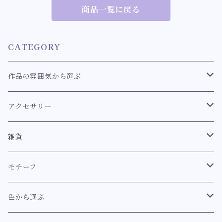
プ 指輪】
商品一覧に戻る
CATEGORY
作品の雰囲気から選ぶ
クラシカル
アクセサリー
スウィート
耳飾り
雑貨
耳飾り【クラシカル系】
ロココ
ブレスレット
キーホルダー
モチーフ
耳飾り【スウィート系】
ブレスレット【クラシカル系】
イノセント
指輪
マーメイド【幻想世界のマーメイドシリーズ】
色から選ぶ
耳飾り【イノセント】