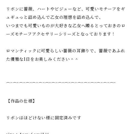
リボンに薔薇、ハートやビジューなど、可愛いモチーフをギ
ュギュっと詰め込んで乙女の理想を詰め込んで、
いつまでも可愛いものが大好きな乙女へ贈るとっておきのロ
ーズモチーフアクセサリーシリーズとなっております！
ロマンティックに可愛らしい薔薇の耳飾りで、薔薇であふれ
た優雅な1日をお楽しみください＾＾
⌒¨⌒¨⌒¨⌒¨⌒¨⌒¨⌒¨⌒¨⌒¨⌒¨⌒¨⌒¨⌒¨⌒¨⌒¨⌒¨⌒¨
【作品の仕様】
リボンはほどけない様に固定済みです