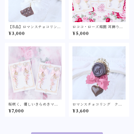
【B品】ロマンスチョコリン
ロココ・ローズ庭園 耳飾り
グ 【ロリィタ/ロリータ リ
〈華やかに咲く春薔薇のピア
¥3,000
¥5,000
ボン バレンタイン チョコ
ス/イヤリング〉クラシカル
レート フェイクスイーツ
リボン パール ピンク サ
ショコラ シーリングワック
ーモンピンク
ス シーリングスタンプ 指
輪】
桜咲く、優しいきらめきマー
ロマンスチョコリング クラ
メイド
シカル〔ローズピンク/ボルド
¥7,000
¥3,600
ー/抹茶〕【ロリィタ/ロリー
タ リボン バレンタイン
チョコレート フェイクスイ
ーツ ショコラ シーリング
ワックス シーリングスタン