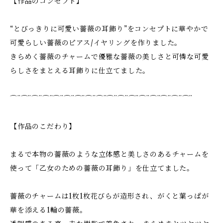
【作品のコンセプト】
“とびっきりに可愛い薔薇の耳飾り”をコンセプトに華やかで
可愛らしい薔薇のピアス/イヤリングを作りました。
きらめく薔薇のチャームで優雅な薔薇の美しさと可憐な可愛
らしさをまとえる耳飾りに仕立てました。
⌒¨⌒¨⌒¨⌒¨⌒¨⌒¨⌒¨⌒¨⌒¨⌒¨⌒¨⌒¨⌒¨⌒¨⌒¨⌒¨⌒¨
【作品のこだわり】
まるで本物の薔薇のような立体感と美しさのあるチャームを
使って「乙女のための薔薇の耳飾り」を仕立てました。
薔薇のチャームは1枚1枚花びらが造形され、がくと葉っぱが
華を添える1輪の薔薇。