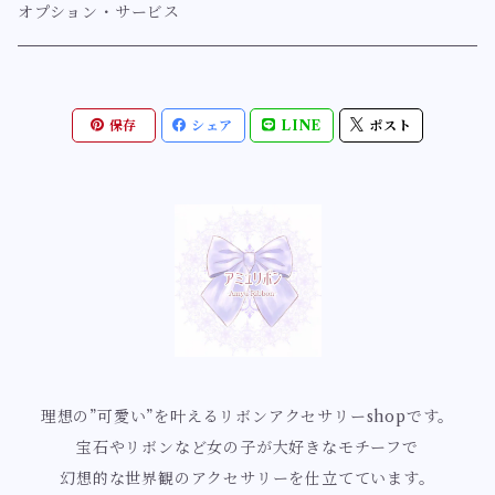
ブレスレット【スウィート系】
指輪【クラシカル系】
人魚姫の舞踏会シリーズ
アンティーク
ヘアアクセサリー〔バレッタ/ゴムなど〕
マーメイド【ミルフィーマーメイドシリーズ」
紫系【ラベンダー、藤、薄紫、紫】
オプション・サービス
耳飾り【ゴシック】
指輪【スウィート系】
マーメイドヴェールシリーズ
ヘアアクセサリー【クラシカル系】
リボンリボンマーメイドシリーズ
紫
ルミナス
ブローチ
蝶
青系【ネイビー、ブルー、サックス】
保存
シェア
LINE
ポスト
指輪【ロココ】
ロマンチックマーメイドシリーズ
ヘアアクセサリー【ルミナス】
ミルフィーリボンマーメイドシリーズ
薄紫
ブローチ【クラシカル系】
幻想蝶シリーズ
ネイビー
ゴシック
ネックレス
薔薇
緑系【深緑、ミントグリーン、エメラルドグリーン】
指輪【イノセント】
幻想世界の優美な姫シリーズ
花園蝶シリーズ
青色
ネックレス【クラシカル系】
ローズカメオシリーズ
ブルーグリーン
クラゲ・海の仲間たち・貝殻
黄系【イエロー、オレンジ】
指輪【ルミナス】
ロイヤルブルーマーメイドシリーズ
妖精蝶シリーズ
水色
乙女ローズシリーズ
ミントグリーン
クラゲモチーフ
黄色
お花
赤系【ボルドー、レッド、桜色、ピンク、サーモンピン
ク】
指輪【アンティーク】
星の煌めきとマーメイドシリーズ
白薔薇の花園シリーズ
貝殻モチーフ
オレンジ
桜
不思議の国のアリス
ボルドー
白系【ピュアホワイト、クリームホワイト、エクリュ、ゴ
指輪【ゴシック】
祝福のフラワーマーメイドシリーズ
白薔薇の女王シリーズ
ユリ
ールド】
ティーカップ
理想の”可愛い”を叶えるリボンアクセサリーshopです。
赤色
宝石やリボンなど女の子が大好きなモチーフで
桜色ロマンスのマーメイドシリーズ
ロココ・ローズ庭園シリーズ
すずらん
ホワイト
黒系【ブラック】
幻想的な世界観のアクセサリーを仕立てています。
チョコレート