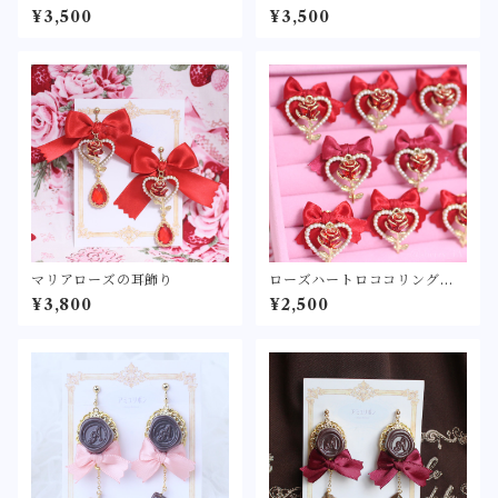
¥3,500
¥3,500
マリアローズの耳飾り
ローズハートロココリング
〔レッド/ローズピンク〕〈大
¥3,800
¥2,500
きなリボンに薔薇を飾り付け
た指輪〉甘ロリ ロリィタ ロリ
ータ ゴスロリ アクセサリー