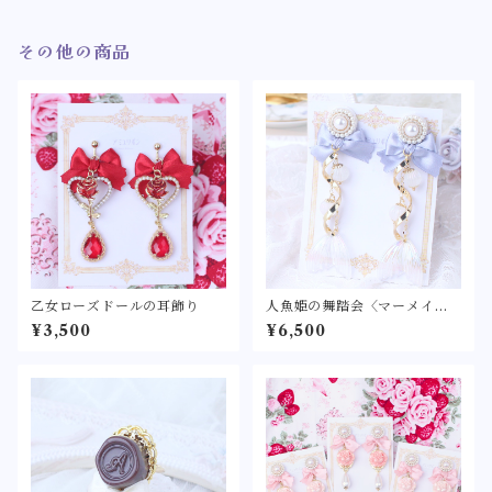
その他の商品
乙女ローズドールの耳飾り
人魚姫の舞踏会〈マーメイド
の耳飾り〉リボン パール ピア
¥3,500
¥6,500
ス/イヤリング アクセサリー
水色 白 ピンク