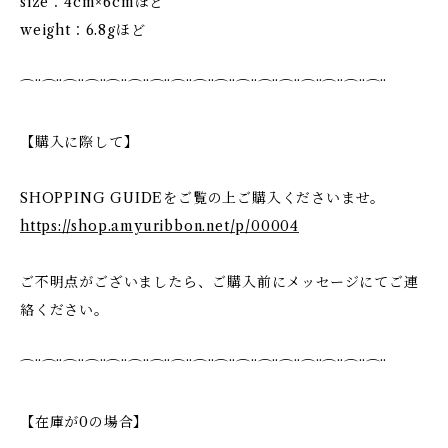
size：4cm×6cmほど
weight：6.8gほど
⌒¨⌒¨⌒¨⌒¨⌒¨⌒¨⌒¨⌒¨⌒¨⌒¨⌒¨⌒¨⌒¨⌒¨⌒¨⌒¨⌒¨
【購入に際して】
SHOPPING GUIDEをご覧の上ご購入くださいませ。
https://shop.amyuribbon.net/p/00004
ご不明点がございましたら、ご購入前にメッセージにてご連
絡ください。
⌒¨⌒¨⌒¨⌒¨⌒¨⌒¨⌒¨⌒¨⌒¨⌒¨⌒¨⌒¨⌒¨⌒¨⌒¨⌒¨⌒¨
【在庫が0の場合】