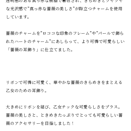
透明感のある真っ赤な樹脂で着色され、きらめきとツヤツヤ
な光沢感で”真っ赤な薔薇の美しさ”が際立つチャームを使用
しています。
薔薇のチャームを”ロココな印象のフレーム”や”パールで飾ら
れたハートのチャーム”にあしらって、より可憐で可愛らしい
「薔薇の耳飾り」に仕立てました。
リボンで可憐に可愛く、華やかな薔薇のきらめきをまとえる
乙女のための耳飾り。
大きめにリボンを結び、乙女チックな可愛らしさをプラス。
薔薇の美しさと、ときめきたっぷりでとっても可愛らしい薔
薇のアクセサリーを目指しました！