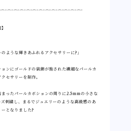
¨⌒¨⌒¨⌒¨⌒¨⌒¨⌒¨⌒¨⌒¨⌒¨⌒¨⌒¨⌒¨⌒¨
細】
ーのような輝きあふれるアクセサリーに?」
ションにゴールドの装飾が施された繊細なパールカ
アクセサリーを制作。
まったパールカボションの周りに2.5mmの小さな
ーズ刺繍し、まるでジュエリーのような高級感のあ
リーとなりました?