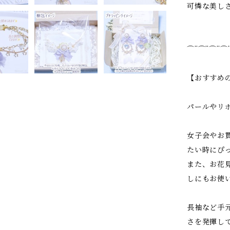
可憐な美し
⌒¨⌒¨⌒¨⌒
【おすすめ
パールやリ
女子会やお
たい時にぴ
また、お花
しにもお使
長袖など手
さを発揮し