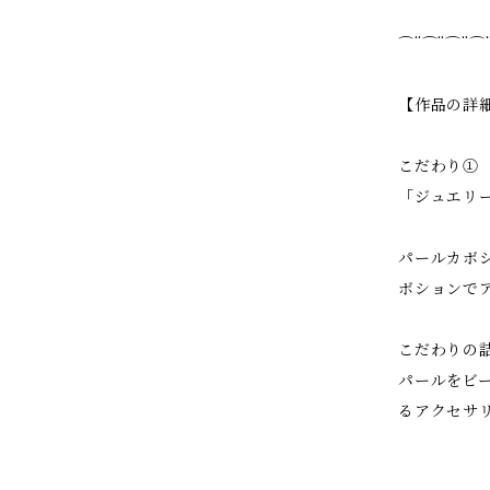
⌒¨⌒¨⌒¨⌒
【作品の詳
こだわり①
「ジュエリ
パールカボ
ボションで
こだわりの詰
パールをビ
るアクセサ