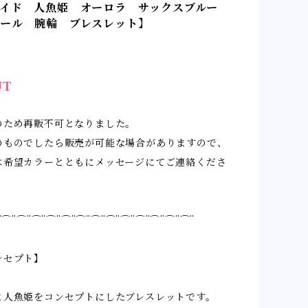
メイド 人魚姫 オーロラ サックスブルー
ール 腕輪 ブレスレット】
UT
のため再販不可となりました。
のものでしたら販売が可能な場合がありますので、
は希望カラーとともにメッセージにてご連絡くださ
¨⌒¨⌒¨⌒¨⌒¨⌒¨⌒¨⌒¨⌒¨⌒¨⌒¨⌒¨⌒¨⌒¨
ンセプト】
と人魚姫をコンセプトにしたブレスレットです。