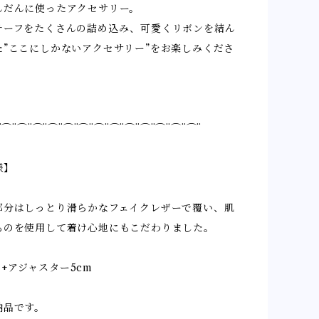
んだんに使ったアクセサリー。
チーフをたくさんの詰め込み、可愛くリボンを結ん
た”ここにしかないアクセサリー”をお楽しみくださ
¨⌒¨⌒¨⌒¨⌒¨⌒¨⌒¨⌒¨⌒¨⌒¨⌒¨⌒¨⌒¨⌒¨
様】
部分はしっとり滑らかなフェイクレザーで覆い、肌
ものを使用して着け心地にもこだわりました。
cm +アジャスター5cm
納品です。