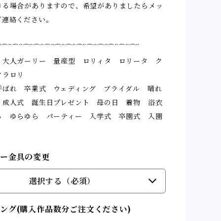
きる場合がありますので、希望がありましたらメッ
ご連絡ください。
¨⌒¨⌒¨⌒¨⌒¨⌒¨⌒¨⌒¨⌒¨⌒¨⌒¨⌒¨⌒¨⌒¨
 大人ガーリー 量産型 ロリィタ ロリータ ク
クラロリ
呼ばれ 卒業式 ウェディング ブライダル 晴れ
 成人式 誕生日プレゼント 母の日 着物 浴衣
る ゆらゆら パーティー 入学式 卒園式 入園
リー金具の変更
選択する（必須）
ング(購入作品数分ご注文ください)