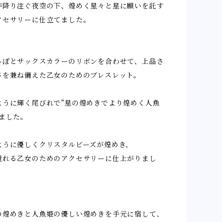
が降り注ぐ夜空の下、煌めく星々と星に願いを託す
クセサリーに仕立てました。
っぽとサックスカラーのリボンを合わせて、上品さ
さを兼ね備えた乙女のためのブレスレット。
ように輝く尾びれで”星の煌めきでより煌めく人魚
ました。
ように優しくクリスタルビーズが煌めき、
憧れる乙女のためのアクセサリーに仕上がりまし
の煌めきと人魚姫の優しい煌めきを手元に宿して、