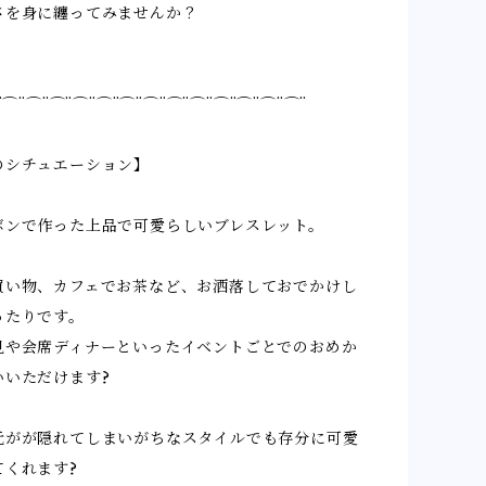
さを身に纏ってみませんか？
¨⌒¨⌒¨⌒¨⌒¨⌒¨⌒¨⌒¨⌒¨⌒¨⌒¨⌒¨⌒¨⌒¨
のシチュエーション】
ボンで作った上品で可愛らしいブレスレット。
買い物、カフェでお茶など、お洒落しておでかけし
ったりです。
見や会席ディナーといったイベントごとでのおめか
いいただけます?
元がが隠れてしまいがちなスタイルでも存分に可愛
てくれます?