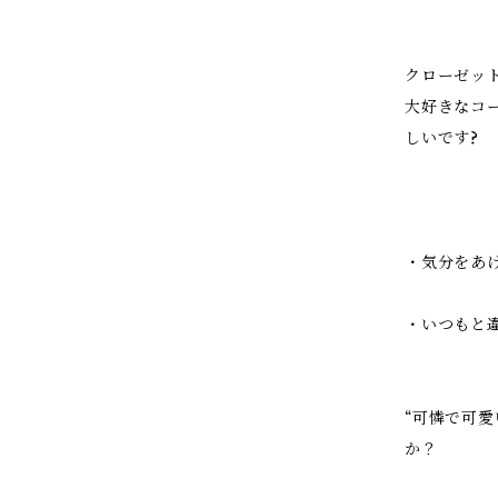
クローゼッ
大好きなコ
しいです?
・気分をあ
・いつもと
“可憐で可
か？