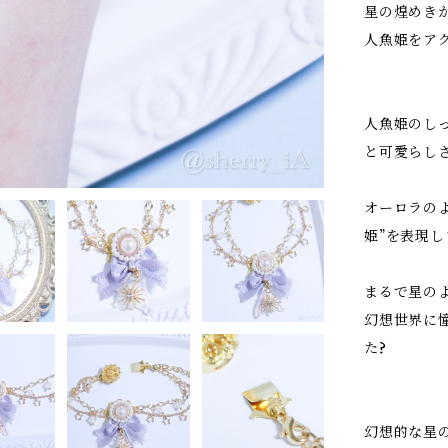
星の煌めき
人魚姫をア
人魚姫のし
と可愛らし
オーロラの
姫”を表現し
まるで星の
幻想世界に
た?
幻想的な星