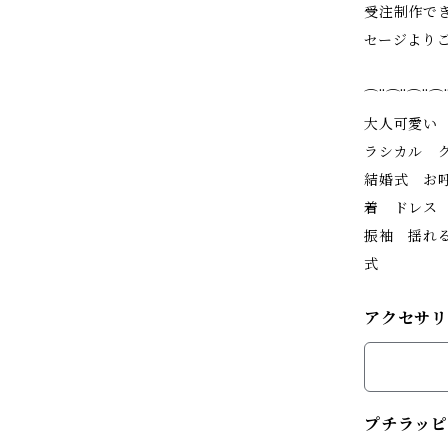
受注制作で
セージより
⌒¨⌒¨⌒¨⌒
大人可愛い
ラシカル 
結婚式 お
着 ドレス
振袖 揺れ
式
アクセサ
プチラッピ