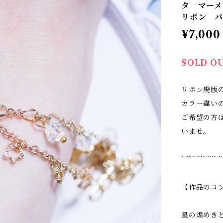
タ マー
リボン パ
¥7,000
SOLD O
リボン廃版
カラー違い
ご希望の方
いませ。
⌒¨⌒¨⌒¨⌒
【作品のコ
星の煌めき