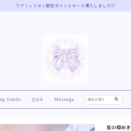
♡アミュリボン限定ポイントカード導入しました♡
ng Guide
Q＆A
Message
星の煌めき