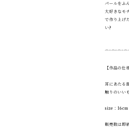
パールをふ
大好きなモ
で作り上げ
い?
⌒¨⌒¨⌒¨⌒
【作品の仕
耳にあたる
触りのいい
size：16
販売数は即