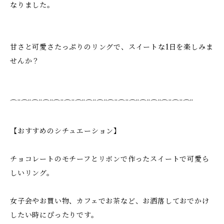
なりました。
甘さと可愛さたっぷりのリングで、スイートな1日を楽しみま
せんか？
⌒¨⌒¨⌒¨⌒¨⌒¨⌒¨⌒¨⌒¨⌒¨⌒¨⌒¨⌒¨⌒¨⌒¨⌒¨⌒¨⌒¨
【おすすめのシチュエーション】
チョコレートのモチーフとリボンで作ったスイートで可愛ら
しいリング。
女子会やお買い物、カフェでお茶など、お洒落しておでかけ
したい時にぴったりです。