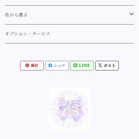
耳飾り【スウィート系】
ブレスレット【クラシカル系】
イノセント
指輪
マーメイド【幻想世界のマーメイドシリーズ】
色から選ぶ
耳飾り【イノセント】
ブレスレット【スウィート系】
指輪【クラシカル系】
人魚姫の舞踏会シリーズ
アンティーク
ヘアアクセサリー〔バレッタ/ゴムなど〕
マーメイド【ミルフィーマーメイドシリーズ」
紫系【ラベンダー、藤、薄紫、紫】
オプション・サービス
耳飾り【ゴシック】
指輪【スウィート系】
マーメイドヴェールシリーズ
ヘアアクセサリー【クラシカル系】
リボンリボンマーメイドシリーズ
紫
ルミナス
ブローチ
蝶
青系【ネイビー、ブルー、サックス】
保存
シェア
LINE
ポスト
指輪【ロココ】
ロマンチックマーメイドシリーズ
ヘアアクセサリー【ルミナス】
ミルフィーリボンマーメイドシリーズ
薄紫
ブローチ【クラシカル系】
幻想蝶シリーズ
ネイビー
ゴシック
ネックレス
薔薇
緑系【深緑、ミントグリーン、エメラルドグリーン】
指輪【イノセント】
幻想世界の優美な姫シリーズ
花園蝶シリーズ
青色
ネックレス【クラシカル系】
ローズカメオシリーズ
ブルーグリーン
クラゲ・海の仲間たち・貝殻
黄系【イエロー、オレンジ】
指輪【ルミナス】
ロイヤルブルーマーメイドシリーズ
妖精蝶シリーズ
水色
乙女ローズシリーズ
ミントグリーン
クラゲモチーフ
黄色
お花
赤系【ボルドー、レッド、桜色、ピンク、サーモンピン
ク】
指輪【アンティーク】
星の煌めきとマーメイドシリーズ
白薔薇の花園シリーズ
貝殻モチーフ
オレンジ
桜
不思議の国のアリス
ボルドー
白系【ピュアホワイト、クリームホワイト、エクリュ、ゴ
指輪【ゴシック】
祝福のフラワーマーメイドシリーズ