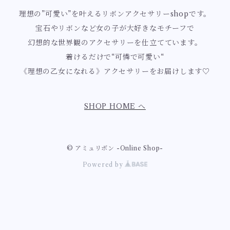
白薔薇の女王シリーズ
ユリ
ールド】
ティーカップ
理想の”可愛い”を叶えるリボンアクセサリーshopです。
赤色
宝石やリボンなど女の子が大好きなモチーフで
桜色ロマンスのマーメイドシリーズ
ロココ・ローズ庭園シリーズ
すずらん
ホワイト
黒系【ブラック】
幻想的な世界観のアクセサリーを仕立てています。
チョコレート
ピンク
着けるだけで“可憐で可愛い“
漆黒のノーブルローズシリーズ
藤
ゴールド
《理想の乙女になれる》アクセサリーをお届けします♡
ブラック
茶系【チョコレートブラウン】
ロマンスチョコシリーズ
ハート
ローズピンク
紫陽花
茶色
sweet rococo
SHOP HOME へ
十字架・棺桶
金木犀
ミルクホワイト
十字架モチーフ
© アミュリボン -Online Shop-
Powered by
棺桶モチーフ