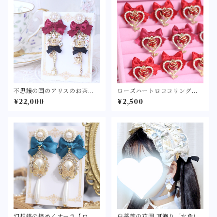
不思議の国のアリスのお茶会
ローズハートロココリング
耳飾り -ロザリー-〈不思議の
〔レッド/ローズピンク〕〈大
¥22,000
¥2,500
国のティーパーティーをモチ
きなリボンに薔薇を飾り付け
ーフにしたピアス/イヤリン
た指輪〉甘ロリ ロリィタ ロリ
グ〉トランプ 薔薇 ティー
ータ ゴスロリ アクセサリー
スプーン ティーポット
鍵 角砂糖 ボルドー
幻想蝶の煌めくオーラ【ロリ
白薔薇の花園 耳飾り〔水色/ブ