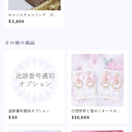
ロマンスチョコリング ボル
ドー チョコクッキー【ロリ
¥3,400
ィタ/ロリータ リボン ワイ
ンレッド バレンタイン チ
ョコレート フェイクスイー
ツ ショコラ シーリングワ
その他の商品
ックス シーリングスタン
プ 指輪】
追跡番号通知オプション
幻想世界と煌めくオーラの姫 -
アクアブルー/ベビーピンク/さ
¥50
¥10,000
くらピンク-