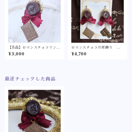
プ 指輪】
【B品】ロマンスチョコリン
ロマンスチョコの耳飾り ボ
グ クラシカル【ロリィタ/ロ
ルドー【ロリィタ/ロリータ
¥3,000
¥4,700
リータ リボン バレンタイ
リボン ワインレッド バレ
ン チョコレート フェイク
ンタイン チョコレート フ
スイーツ ショコラ シーリ
ェイクスイーツ ショコラ
ングワックス シーリングス
シーリングワックス シーリ
タンプ 指輪】
ングスタンプ ピアス イヤ
最近チェックした商品
リング】