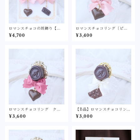
ロマンスチョコの耳飾り【ロ
ロマンスチョコリング〔ピン
リィタ/ロリータ リボン バ
ク/白/ローズピンク/ボルドー/
¥4,700
¥3,400
レンタイン チョコレート
赤〕【ロリィタ/ロリータ リ
フェイクスイーツ ショコ
ボン バレンタイン チョコ
ラ シーリングワックス シ
レート フェイクスイーツ
ーリングスタンプ ピアス
ショコラ シーリングワック
イヤリング】
ス シーリングスタンプ 指
輪】
ロマンスチョコリング クラ
【B品】ロマンスチョコリン
シカル〔ローズピンク/ボルド
グ 【ロリィタ/ロリータ リ
¥3,600
¥3,000
ー/抹茶〕【ロリィタ/ロリー
ボン バレンタイン チョコ
タ リボン バレンタイン
レート フェイクスイーツ
チョコレート フェイクスイ
ショコラ シーリングワック
ーツ ショコラ シーリング
ス シーリングスタンプ 指
ワックス シーリングスタン
輪】