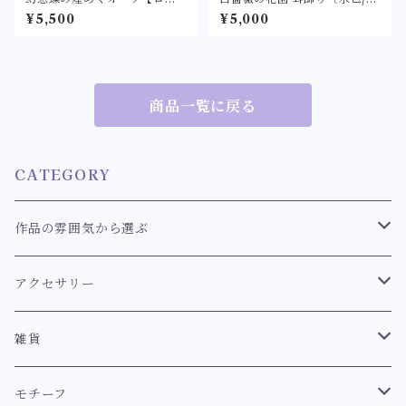
ィタ/ロリータ 量産型 蝶々 リ
ルーグリーン/ネイビー/紫/ボ
¥5,500
¥5,000
ボン リース お花 フラワー パ
ルドー/白/ピンク/ラベンダ
ール ピアス／イヤリング】-ロ
ー〕〈クラシカルなホワイト
イヤルブルー/ブルーグリーン-
ローズのピアス/イヤリング〉
クラロリ ロリィタ ロリータ ゴ
スロリ リボン パール アクセサ
リー
商品一覧に戻る
CATEGORY
作品の雰囲気から選ぶ
クラシカル
アクセサリー
スウィート
耳飾り
雑貨
耳飾り【クラシカル系】
ロココ
ブレスレット
キーホルダー
モチーフ