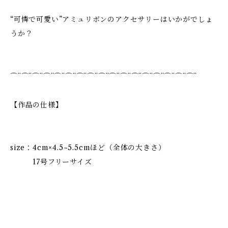
“可憐で可愛い”アミュリボンのアクセサリーはいかがでしょ
うか？
⌒¨⌒¨⌒¨⌒¨⌒¨⌒¨⌒¨⌒¨⌒¨⌒¨⌒¨⌒¨⌒¨⌒¨⌒¨⌒¨⌒¨
【作品の仕様】
size：4cm×4.5~5.5cmほど（全体の大きさ）
17号フリーサイズ